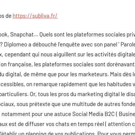
commentaire
pos de
https://subliva.fr/
ok, Snapchat… Quels sont les plateformes sociales priv
t ? Diplomeo a débouché l’enquête avec son panel ‘ Paro
x, cependant qui nous aiguillent sur les activités digita
on française, les plateformes sociales sont dorénavan
u digital, de même que pour les marketeurs. Mais dès lo
 accessibles, on remarque rapidement que les habitudes
particuliers. Or, tous les pros du marketing digital le disa
ociaux, sous prétexte que une multitude de autres fond
, notamment pour une astuce Social Media B2C ( Busin
ux est de diffuser vos chats en temps réel ( attention
d’établir un planning de vos publications. Pour vous per