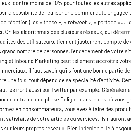
 eux, contre moins de 10% pour toutes les autres appli
si la possibilité de réaliser une communauté engagée et
de réaction ( les « these », « retweet », « partage »… )
s. Or, les algorithmes des plusieurs réseaux, qui déterm
actualités des utilisateurs, tiennent justement compte d
s grand nombre de personnes, l’engagement de votre sit
lling et Inbound Marketing peut tellement accroître votr
merciaux, il faut savoir qu’ils font une bonne partie de
e une fois, tout dépend de sa spécialité d’activité. Cer
’autres iront aussi sur Twitter par exemple. Généralement
nbound entraîne une phase Delight. dans le cas où vou
ormez en consommateurs, vous avez à faire des produits 
nt satisfaits de votre articles ou services, ils n’auron
ur leurs propres réseaux. Bien indéniable, le à esgour