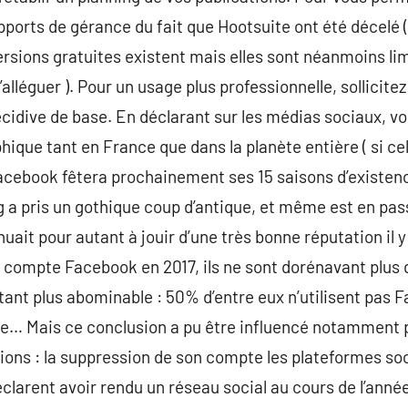
ports de gérance du fait que Hootsuite ont été décelé ( 
versions gratuites existent mais elles sont néanmoins l
d’alléguer ). Pour un usage plus professionnelle, sollicit
écidive de base. En déclarant sur les médias sociaux, vo
hique tant en France que dans la planète entière ( si ce
cebook fêtera prochainement ses 15 saisons d’existence, 
 a pris un gothique coup d’antique, et même est en pas
nuait pour autant à jouir d’une très bonne réputation il y
 compte Facebook en 2017, ils ne sont dorénavant plus 
’autant plus abominable : 50% d’entre eux n’utilisent pa
eue… Mais ce conclusion a pu être influencé notamment
ions : la suppression de son compte les plateformes so
clarent avoir rendu un réseau social au cours de l’année 