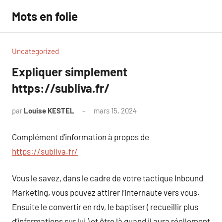
Aller
Mots en folie
au
contenu
Uncategorized
Expliquer simplement
https://subliva.fr/
par
Louise KESTEL
mars 15, 2024
Aucun
commentaire
Complément d’information à propos de
https://subliva.fr/
Vous le savez, dans le cadre de votre tactique Inbound
Marketing, vous pouvez attirer l’internaute vers vous.
Ensuite le convertir en rdv, le baptiser ( recueillir plus
d’informations sur lui ) et être là quand il aura réellement