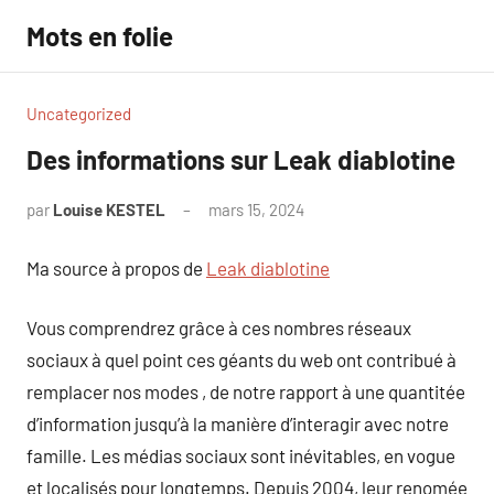
Aller
Mots en folie
au
contenu
Uncategorized
Des informations sur Leak diablotine
par
Louise KESTEL
mars 15, 2024
Aucun
commentaire
Ma source à propos de
Leak diablotine
Vous comprendrez grâce à ces nombres réseaux
sociaux à quel point ces géants du web ont contribué à
remplacer nos modes , de notre rapport à une quantitée
d’information jusqu’à la manière d’interagir avec notre
famille. Les médias sociaux sont inévitables, en vogue
et localisés pour longtemps. Depuis 2004, leur renomée