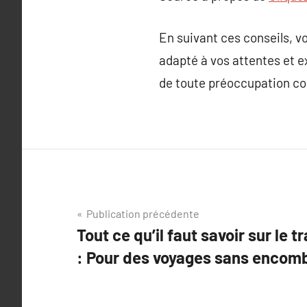
En suivant ces conseils, v
adapté à vos attentes et e
de toute préoccupation c
Navigation
Publication précédente
Tout ce qu’il faut savoir sur le 
de
: Pour des voyages sans encom
l’article