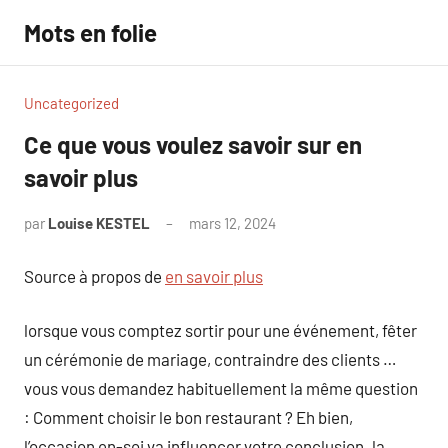
Aller
Mots en folie
au
contenu
Uncategorized
Ce que vous voulez savoir sur en
savoir plus
par
Louise KESTEL
mars 12, 2024
Aucun
commentaire
Source à propos de
en savoir plus
lorsque vous comptez sortir pour une événement, fêter
un cérémonie de mariage, contraindre des clients …
vous vous demandez habituellement la même question
: Comment choisir le bon restaurant ? Eh bien,
l’occasion en-soi va influencer votre conclusion. la