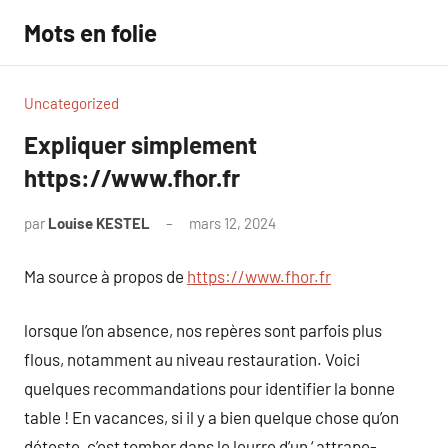
Aller
Mots en folie
au
contenu
Uncategorized
Expliquer simplement
https://www.fhor.fr
par
Louise KESTEL
mars 12, 2024
Aucun
commentaire
Ma source à propos de
https://www.fhor.fr
lorsque l’on absence, nos repères sont parfois plus
flous, notamment au niveau restauration. Voici
quelques recommandations pour identifier la bonne
table ! En vacances, si il y a bien quelque chose qu’on
déteste, c’est tomber dans le leurre d’un ‘ attrape-