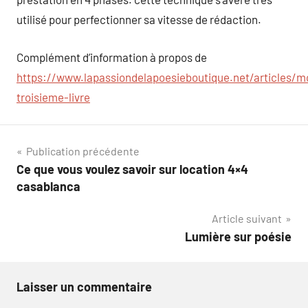
utilisé pour perfectionner sa vitesse de rédaction.
Complément d’information à propos de
https://www.lapassiondelapoesieboutique.net/articles/m
troisieme-livre
Navigation
Publication précédente
Ce que vous voulez savoir sur location 4×4
de
casablanca
l’article
Article suivant
Lumière sur poésie
Laisser un commentaire