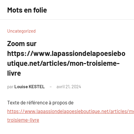
Aller
Mots en folie
au
contenu
Uncategorized
Zoom sur
https://www.lapassiondelapoesiebo
utique.net/articles/mon-troisieme-
livre
par
Louise KESTEL
avril 21, 2024
Aucun
commentaire
Texte de référence à propos de
https://www.lapassiondelapoesieboutique.net/articles/m
troisieme-livre