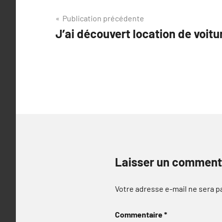
Navigation
Publication précédente
J’ai découvert location de voit
de
l’article
Laisser un comment
Votre adresse e-mail ne sera p
Commentaire
*