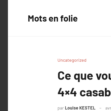
Aller
au
Mots en folie
contenu
Uncategorized
Ce que vou
4×4 casab
par
Louise KESTEL
avr