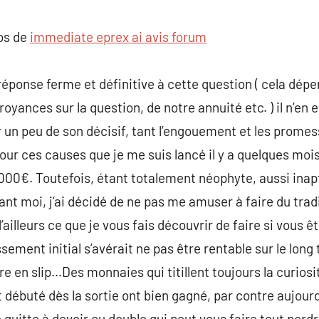
commentaire
pos de
immediate eprex ai avis forum
de réponse ferme et définitive à cette question ( cela dé
oyances sur la question, de notre annuité etc. ) il n’en e
r un peu de son décisif, tant l’engouement et les promes
pour ces causes que je me suis lancé il y a quelques moi
000€. Toutefois, étant totalement néophyte, aussi inapte
 moi, j’ai décidé de ne pas me amuser à faire du trad
d’ailleurs ce que je vous fais découvrir de faire si vous
ssement initial s’avérait ne pas être rentable sur le lo
re en slip…Des monnaies qui titillent toujours la curios
t débuté dès la sortie ont bien gagné, par contre aujour
n quitte à devoir ou double qui peut vous faire tout per