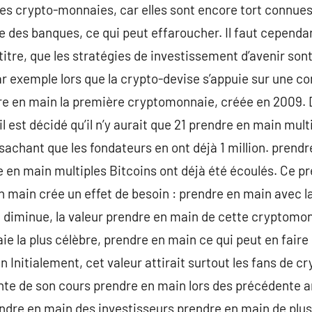
 les crypto-monnaies, car elles sont encore tort connues
e des banques, ce qui peut effaroucher. Il faut cependan
itre, que les stratégies de investissement d’avenir sont
ar exemple lors que la crypto-devise s’appuie sur une co
dre en main la première cryptomonnaie, créée en 2009.
l est décidé qu’il n’y aurait que 21 prendre en main mul
achant que les fondateurs en ont déjà 1 million. prendre
e en main multiples Bitcoins ont déjà été écoulés. Ce 
 main crée un effet de besoin : prendre en main avec l
i diminue, la valeur prendre en main de cette cryptomo
e la plus célèbre, prendre en main ce qui peut en faire
 Initialement, cet valeur attirait surtout les fans de c
te de son cours prendre en main lors des précédente a
ndre en main des investisseurs prendre en main de plus e