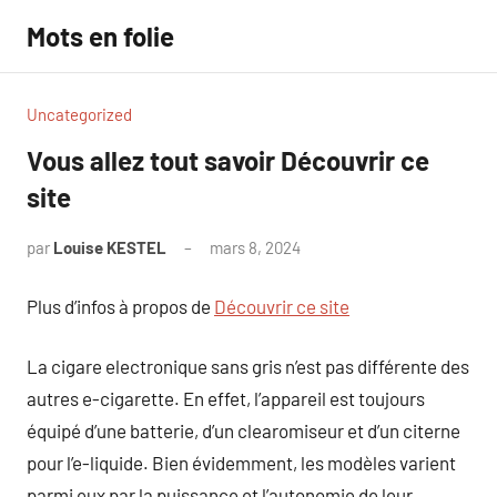
Aller
Mots en folie
au
contenu
Uncategorized
Vous allez tout savoir Découvrir ce
site
par
Louise KESTEL
mars 8, 2024
Aucun
commentaire
Plus d’infos à propos de
Découvrir ce site
La cigare electronique sans gris n’est pas différente des
autres e-cigarette. En effet, l’appareil est toujours
équipé d’une batterie, d’un clearomiseur et d’un citerne
pour l’e-liquide. Bien évidemment, les modèles varient
parmi eux par la puissance et l’autonomie de leur