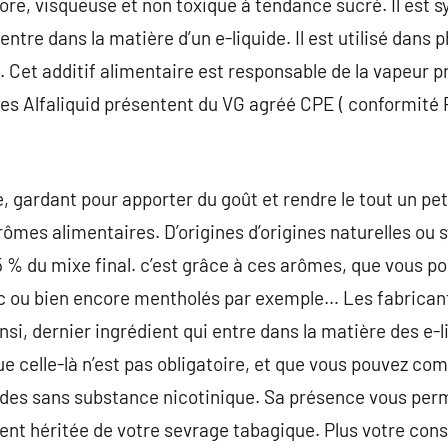
ore, visqueuse et non toxique à tendance sucré. Il est 
entre dans la matière d’un e-liquide. Il est utilisé dan
 Cet additif alimentaire est responsable de la vapeur 
uides Alfaliquid présentent du VG agréé CPE ( conform
, gardant pour apporter du goût et rendre le tout un pet
arômes alimentaires. D’origines d’origines naturelles ou
5 % du mixe final. c’est grâce à ces arômes, que vous po
ic ou bien encore mentholés par exemple… Les fabrica
si, dernier ingrédient qui entre dans la matière des e-l
e celle-là n’est pas obligatoire, et que vous pouvez com
uides sans substance nicotinique. Sa présence vous per
vent héritée de votre sevrage tabagique. Plus votre co