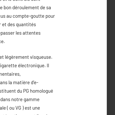
r le bon déroulement de sa
onçus au compte-goutte pour
 et des quantités
epasser les attentes
ce.
é et légèrement visqueuse.
igarette électronique. Il
imentaires,
ns la matière d’e-
onstituent du PG homologué
e dans notre gamme
le ( ou VG ) est une