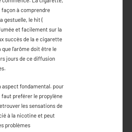
que commencé. La cigarette,
e façon à comprendre
gestuelle, le hit (
fumée et facilement sur la
ux succès de la e cigarette
 que l’arôme doit être le
rs jours de ce diffusion
ès.
un aspect fondamental. pour
l faut preférer le propylène
retrouver les sensations de
cié à la nicotine et peut
ues problèmes