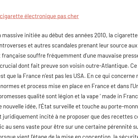
commentaire
cigarette électronique pas cher
massive initiée au début des années 2010, la cigarette
ontroverses et autres scandales prenant leur source aux
française souffre fréquemment d’une mauvaise press
rucial dont fait preuve son voisin outre-Atlantique. Ce 
st que la France n’est pas les USA. En ce qui concerne
les normes et process mise en place en France et dans l
 promesses qualité sont légion et la vape ‘ made in Fra
ue nouvelle idée, l’État surveille et touche au porte-mon
juridiquement incité à ne proposer que des recettes 
lic au sens vaste pour être sur une certaine pérennité s
sque vient l’étape de la mise en conception, la sécurité