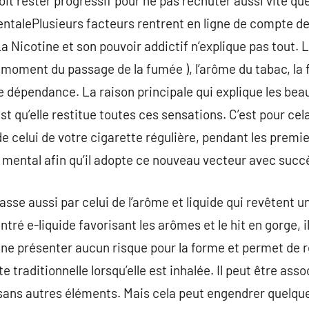
 doit rester progressif pour ne pas rechuter aussi vite 
talePlusieurs facteurs rentrent en ligne de compte d
 Nicotine et son pouvoir addictif n’explique pas tout. La 
 moment du passage de la fumée ), l’arôme du tabac, la 
e dépendance. La raison principale qui explique les bea
st qu’elle restitue toutes ces sensations. C’est pour cela
e celui de votre cigarette régulière, pendant les premie
 mental afin qu’il adopte ce nouveau vecteur avec succ
asse aussi par celui de l’arôme et liquide qui revêtent 
tré e-liquide favorisant les arômes et le hit en gorge, i
 de ne présenter aucun risque pour la forme et permet de 
 traditionnelle lorsqu’elle est inhalée. Il peut être asso
, sans autres éléments. Mais cela peut engendrer quelq