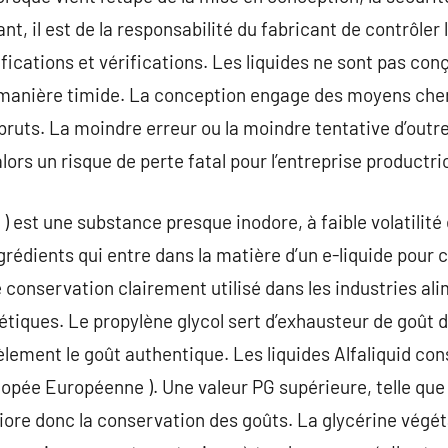
nt, il est de la responsabilité du fabricant de contrôle
fications et vérifications. Les liquides ne sont pas c
e manière timide. La conception engage des moyens cher
ruts. La moindre erreur ou la moindre tentative d’outr
lors un risque de perte fatal pour l’entreprise productri
 ) est une substance presque inodore, à faible volatilit
ngrédients qui entre dans la matière d’un e-liquide pour c
e conservation clairement utilisé dans les industries al
ques. Le propylène glycol sert d’exhausteur de goût da
idèlement le goût authentique. Les liquides Alfaliquid c
pée Européenne ). Une valeur PG supérieure, telle qu
liore donc la conservation des goûts. La glycérine végéta