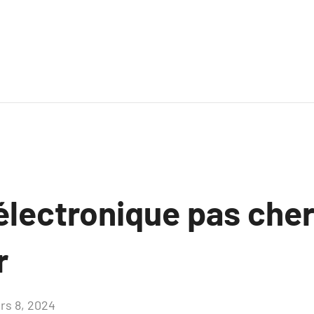
électronique pas cher
r
rs 8, 2024
Aucun