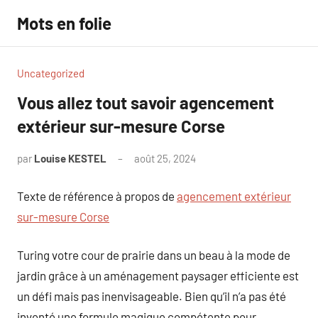
Aller
Mots en folie
au
contenu
Uncategorized
Vous allez tout savoir agencement
extérieur sur-mesure Corse
par
Louise KESTEL
août 25, 2024
Aucun
commentaire
Texte de référence à propos de
agencement extérieur
sur-mesure Corse
Turing votre cour de prairie dans un beau à la mode de
jardin grâce à un aménagement paysager efficiente est
un défi mais pas inenvisageable. Bien qu’il n’a pas été
inventé une formule magique compétente pour