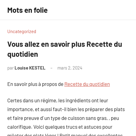
Aller
Mots en folie
au
contenu
Uncategorized
Vous allez en savoir plus Recette du
quotidien
par
Louise KESTEL
mars 2, 2024
Aucun
commentaire
En savoir plus à propos de
Recette du quotidien
Certes dans un régime, les ingrédients ont leur
importance, et aussi faut-il bien les préparer des plats
et faire preuve d’ un type de cuisson sans gras, , peu
calorifique. Voici quelques trucs et astuces pour
mijoter des plats léger ! Petit manuel des excellentes