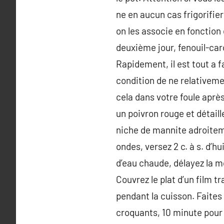
ne en aucun cas frigorifie
on les associe en fonction
deuxième jour, fenouil-caro
Rapidement, il est tout a 
condition de ne relativemen
cela dans votre foule aprè
un poivron rouge et détaill
niche de mannite adroitemen
ondes, versez 2 c. à s. d’hu
d’eau chaude, délayez la mo
Couvrez le plat d’un film t
pendant la cuisson. Faites
croquants, 10 minute pour u