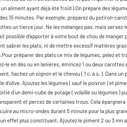
r un aliment ayant déjà été froid ).On prépare des légum
 des 15 minutes. Par exemple, préparez du potiron-carot
ttes un tierce jour. Ne les mélangez pas, mais servez-les
fait possible d’apporter à votre bout de chou de manger 
t sabrer les plats, ni de mettre excessif matières grass
s.Pour préparer des plats ce mix de légumes, pelez et t
ez-le en dés ou en lanières, émincez 1 ou deux carottes 
t, hachez un oignon et le cheveu ( 1 c. à s. ). Dans un 
ile d’olive. Ajoutez les légumes ( sauf le poivron ) et pi
itié d’un demi-cube de potage ( volaille ou légumes ) pu
ransparent et percez de certaines trous. Cela épargnera d
 cuire au micro-ondes durant 5 minute pour la plus gran
n effet plus constituant. Ajoutez le piment 2 ou 3 mn av