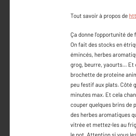
Tout savoir à propos de
ht
Ça donne l’opportunité de f
On fait des stocks en étri
émincés, herbes aromatiqu
grog, beurre, yaourts… Et da
brochette de proteine anima
peu festif aux plats. Côté 
minutes max. Et cela change
couper quelques brins de p
des herbes aromatiques que
vitrée et mettez-les au fri
le pot. Attention si vous l