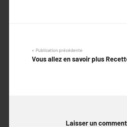
Navigation
Publication précédente
Vous allez en savoir plus Recet
de
l’article
Laisser un comment