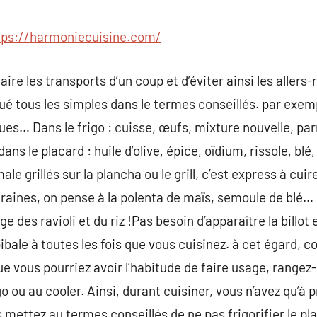
commentaire
tps://harmoniecuisine.com/
aire les transports d’un coup et d’éviter ainsi les aller
qué tous les simples dans le termes conseillés. par exem
es… Dans le frigo : cuisse, œufs, mixture nouvelle, p
ns le placard : huile d’olive, épice, oïdium, rissole, blé
le grillés sur la plancha ou le grill, c’est express à cui
graines, on pense à la polenta de maïs, semoule de blé… 
 des ravioli et du riz !Pas besoin d’apparaître la billot
ibale à toutes les fois que vous cuisinez. à cet égard, 
 vous pourriez avoir l’habitude de faire usage, rangez
go ou au cooler. Ainsi, durant cuisiner, vous n’avez qu’
es mettez au termes conseillés de ne pas frigorifier le p