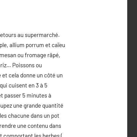
s-retours au supermarché.
ple, allium porrum et caïeu
armesan ou fromage râpé,
, riz… Poissons ou
re et cela donne un côté un
qui cuisent en 3 à 5
 et passer 5 minutes à
coupez une grande quantité
-les chacune dans un pot
à prendre une contenu dans
lat comportant les herbes (