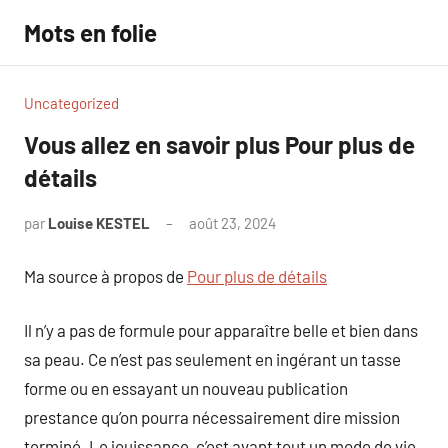
Aller
Mots en folie
au
contenu
Uncategorized
Vous allez en savoir plus Pour plus de
détails
par
Louise KESTEL
août 23, 2024
Aucun
commentaire
Ma source à propos de
Pour plus de détails
Il n’y a pas de formule pour apparaître belle et bien dans
sa peau. Ce n’est pas seulement en ingérant un tasse
forme ou en essayant un nouveau publication
prestance qu’on pourra nécessairement dire mission
terminé. Le jouissance, c’est avant tout un mode de vie.