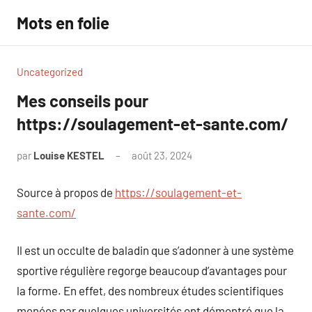
Aller
Mots en folie
au
contenu
Uncategorized
Mes conseils pour
https://soulagement-et-sante.com/
par
Louise KESTEL
août 23, 2024
Aucun
commentaire
Source à propos de
https://soulagement-et-
sante.com/
Il est un occulte de baladin que s’adonner à une système
sportive régulière regorge beaucoup d’avantages pour
la forme. En effet, des nombreux études scientifiques
menées par quelques universités ont démontré que la