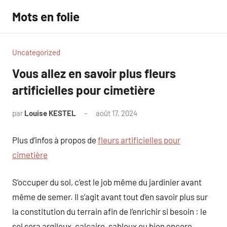
Aller
Mots en folie
au
contenu
Uncategorized
Vous allez en savoir plus fleurs
artificielles pour cimetière
par
Louise KESTEL
août 17, 2024
Aucun
commentaire
Plus d’infos à propos de
fleurs artificielles pour
cimetière
S’occuper du sol, c’est le job même du jardinier avant
même de semer. Il s’agit avant tout d’en savoir plus sur
la constitution du terrain afin de l’enrichir si besoin : le
sol sera argileux, calcaire, sableux ou bien encore