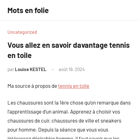
Aller
Mots en folie
au
contenu
Uncategorized
Vous allez en savoir davantage tennis
en toile
par
Louise KESTEL
août 19, 2024
Aucun
commentaire
Ma source à propos de
tennis en toile
Les chaussures sont la 1ère chose qu’on remarque dans
l’apprentissage d’un animal. Apprenez à choisir vos
chaussures de cuir, chaussures de ville et sneakers
pour homme. Depuis la séance que vous vous
intéressez désirables homme, il faut savoir que les