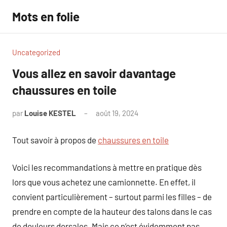
Aller
Mots en folie
au
contenu
Uncategorized
Vous allez en savoir davantage
chaussures en toile
par
Louise KESTEL
août 19, 2024
Aucun
commentaire
Tout savoir à propos de
chaussures en toile
Voici les recommandations à mettre en pratique dès
lors que vous achetez une camionnette. En effet, il
convient particulièrement – surtout parmi les filles – de
prendre en compte de la hauteur des talons dans le cas
de douleurs dorsales. Mais ce n’est évidemment pas