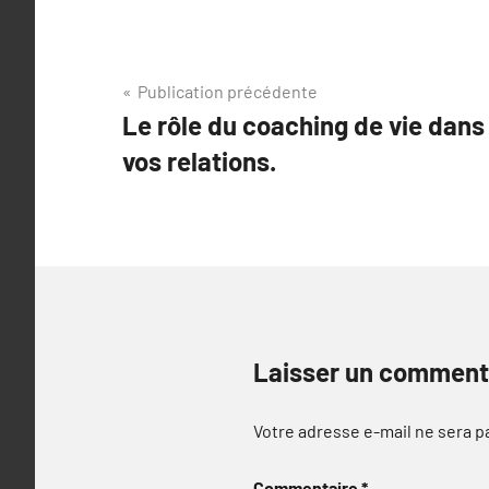
Navigation
Publication précédente
Le rôle du coaching de vie dans 
de
vos relations.
l’article
Laisser un comment
Votre adresse e-mail ne sera p
Commentaire
*