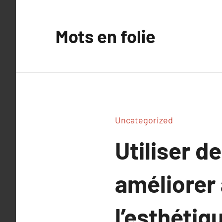
Aller
au
Mots en folie
contenu
Uncategorized
Utiliser d
améliorer à
l’esthétiq