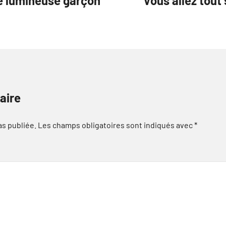
re lumineuse garçon
Vous allez tout 
aire
as publiée.
Les champs obligatoires sont indiqués avec
*