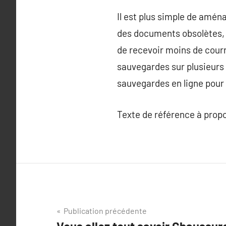
Il est plus simple de aménag
des documents obsolètes, i
de recevoir moins de courr
sauvegardes sur plusieurs s
sauvegardes en ligne pour
Texte de référence à prop
Navigation
Publication précédente