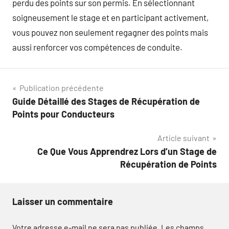
perdu des points sur son permis. En sélectionnant
soigneusement le stage et en participant activement,
vous pouvez non seulement regagner des points mais
aussi renforcer vos compétences de conduite.
Navigation
Publication précédente
Guide Détaillé des Stages de Récupération de
de
Points pour Conducteurs
l’article
Article suivant
Ce Que Vous Apprendrez Lors d’un Stage de
Récupération de Points
Laisser un commentaire
Votre adresse e-mail ne sera pas publiée.
Les champs