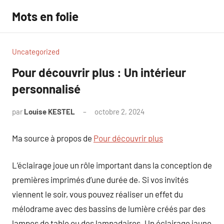
Aller
Mots en folie
au
contenu
Uncategorized
Pour découvrir plus : Un intérieur
personnalisé
par
Louise KESTEL
octobre 2, 2024
Aucun
commentaire
Ma source à propos de
Pour découvrir plus
L’éclairage joue un rôle important dans la conception de
premières imprimés d’une durée de. Si vos invités
viennent le soir, vous pouvez réaliser un effet du
mélodrame avec des bassins de lumière créés par des
lampes de table ou des lampadaires. Un éclairage jaune