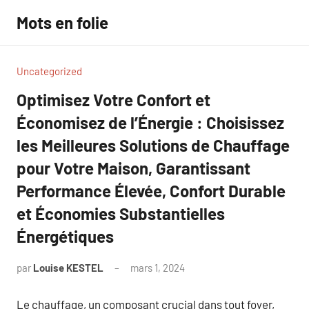
Aller
Mots en folie
au
contenu
Uncategorized
Optimisez Votre Confort et
Économisez de l’Énergie : Choisissez
les Meilleures Solutions de Chauffage
pour Votre Maison, Garantissant
Performance Élevée, Confort Durable
et Économies Substantielles
Énergétiques
par
Louise KESTEL
mars 1, 2024
Aucun
commentaire
Le chauffage, un composant crucial dans tout foyer,