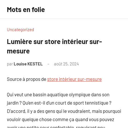
Aller
Mots en folie
au
contenu
Uncategorized
Lumière sur store intérieur sur-
mesure
par
Louise KESTEL
août 25, 2024
Aucun
commentaire
Source à propos de
store intérieur sur-mesure
Qui veut une bassin aquatique olympique dans son
jardin ? Qu’en est-il d’un court de sport tennistique ?
D’accord, il y a des gens qui le voudraient, mais pourquoi
vouloir quelque chose comme ça quand vous pouvez
avoir une petite cour confortable, requérant peu