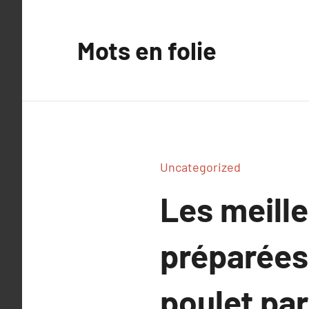
Aller
au
Mots en folie
contenu
Uncategorized
Les meille
préparées 
poulet par