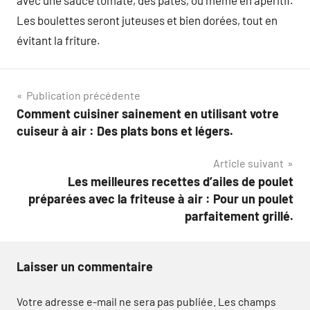
avec une sauce tomate, des pâtes, ou même en apéritif.
Les boulettes seront juteuses et bien dorées, tout en
évitant la friture.
Navigation
Publication précédente
Comment cuisiner sainement en utilisant votre
de
cuiseur à air : Des plats bons et légers.
l’article
Article suivant
Les meilleures recettes d’ailes de poulet
préparées avec la friteuse à air : Pour un poulet
parfaitement grillé.
Laisser un commentaire
Votre adresse e-mail ne sera pas publiée.
Les champs