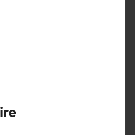
s
ire