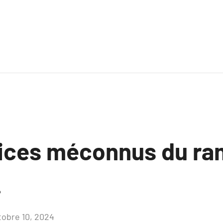
ices méconnus du r
.
tobre 10, 2024
Aucun