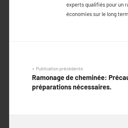
experts qualifiés pour un 
économies sur le long ter
Navigation
Publication précédente
Ramonage de cheminée: Précau
de
préparations nécessaires.
l’article