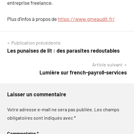
entreprise freelance.
Plus d’infos à propos de
https://www.gmeaudit.fr/
Navigation
Publication précédente
Les punaises de lit : des parasites redoutables
de
Article suivant
l’article
Lumière sur french-payroll-services
Laisser un commentaire
Votre adresse e-mail ne sera pas publiée.
Les champs
obligatoires sont indiqués avec
*
Commentaire
*