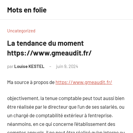
Aller
Mots en folie
au
contenu
Uncategorized
La tendance du moment
https://www.gmeaudit.fr/
par
Louise KESTEL
juin 9, 2024
Aucun
commentaire
Ma source à propos de
https://www.gmeaudit.fr/
objectivement, la tenue comptable peut tout aussi bien
être réalisée par le directeur que l’un de ses salariés, ou
un chargé de comptabilité extérieur à l’entreprise.
néanmoins, en ce qui concerne l’établissement des
comptes annuels, il ne peut être réalisé qu’en interne ou