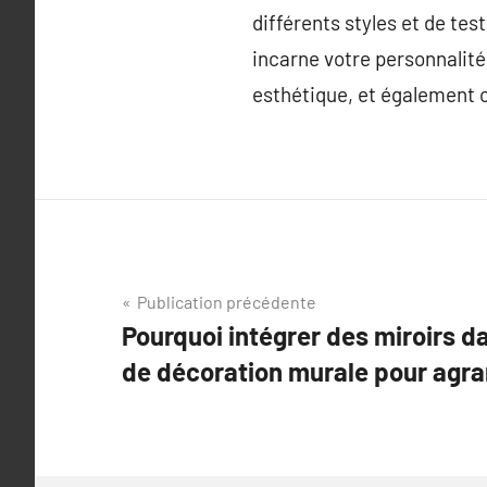
différents styles et de tes
incarne votre personnalité
esthétique, et également 
Navigation
Publication précédente
Pourquoi intégrer des miroirs d
de
de décoration murale pour agra
l’article