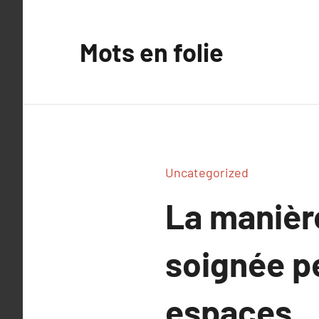
Aller
au
Mots en folie
contenu
Uncategorized
La manièr
soignée pe
espaces