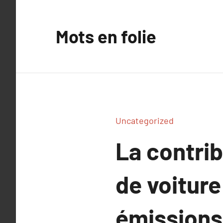
Aller
au
Mots en folie
contenu
Uncategorized
La contri
de voiture
émissions