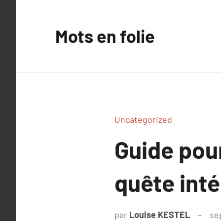
Aller
au
Mots en folie
contenu
Uncategorized
Guide pour
quête inté
par
Louise KESTEL
se