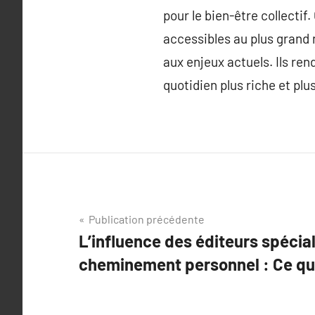
pour le bien-être collecti
accessibles au plus grand 
aux enjeux actuels. Ils re
quotidien plus riche et plu
Navigation
Publication précédente
L’influence des éditeurs spécial
de
cheminement personnel : Ce qu’i
l’article