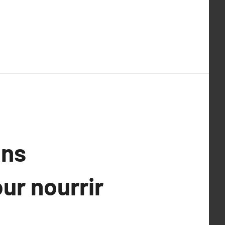
ons
our nourrir