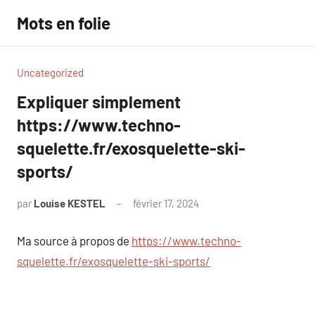
Aller
Mots en folie
au
contenu
Uncategorized
Expliquer simplement
https://www.techno-
squelette.fr/exosquelette-ski-
sports/
par
Louise KESTEL
février 17, 2024
Aucun
commentaire
Ma source à propos de
https://www.techno-
squelette.fr/exosquelette-ski-sports/