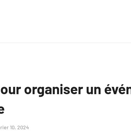
pour organiser un év
e
rier 10, 2024
Aucun