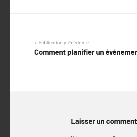
Navigation
Publication précédente
Comment planifier un événement
de
l’article
Laisser un comment