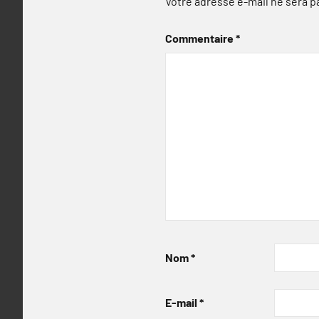
Votre adresse e-mail ne sera p
Commentaire
*
Nom
*
E-mail
*