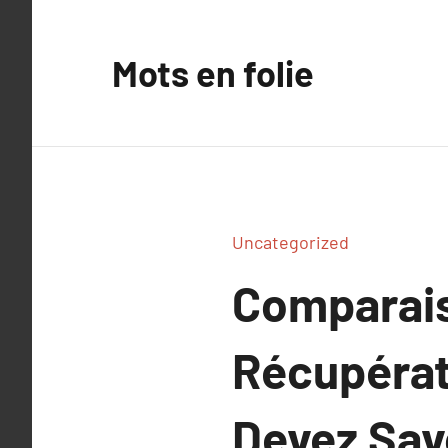
Aller
au
Mots en folie
contenu
Uncategorized
Comparais
Récupérat
Devez Sav