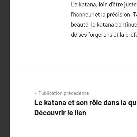
Le katana, loin d’être just
l’honneur et la précision.
beauté, le katana continu
de ses forgerons et la pro
Navigation
Publication précédente
Le katana et son rôle dans la quê
de
Découvrir le lien
l’article