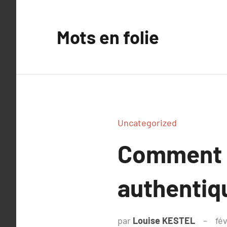
Aller
au
Mots en folie
contenu
Uncategorized
Comment r
authentiqu
par
Louise KESTEL
fév