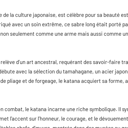
commentaire
e de la culture japonaise, est célèbre pour sa beauté es
iqué avec un soin extrême, ce sabre long était porté par
, non seulement comme une arme mais aussi comme un s
 relève d’un art ancestral, requérant des savoir-faire t
débute avec la sélection du tamahagane, un acier japon
de pliage et de forgeage, le katana acquiert sa forme, all
en combat, le katana incarne une riche symbolique. Il s
 met l’accent sur l’honneur, le courage, et le dévoueme
ritables chefs-d’œuvre, montrés dans des musées ou g