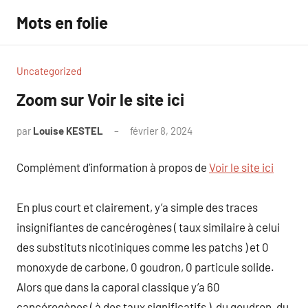
Aller
Mots en folie
au
contenu
Uncategorized
Zoom sur Voir le site ici
par
Louise KESTEL
février 8, 2024
Aucun
commentaire
Complément d’information à propos de
Voir le site ici
En plus court et clairement, y’a simple des traces
insignifiantes de cancérogènes ( taux similaire à celui
des substituts nicotiniques comme les patchs ) et 0
monoxyde de carbone, 0 goudron, 0 particule solide.
Alors que dans la caporal classique y’a 60
cancérogènes ( à des taux significatifs ), du goudron, du