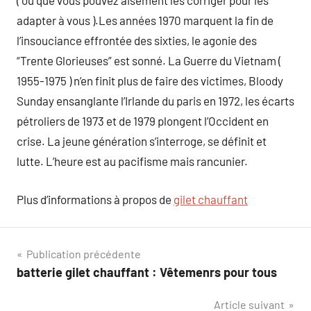
( ou que vous pouvez aisément les corriger pour les
adapter à vous ).Les années 1970 marquent la fin de
l’insouciance effrontée des sixties, le agonie des
“Trente Glorieuses” est sonné. La Guerre du Vietnam (
1955-1975 ) n’en finit plus de faire des victimes, Bloody
Sunday ensanglante l’Irlande du paris en 1972, les écarts
pétroliers de 1973 et de 1979 plongent l’Occident en
crise. La jeune génération s’interroge, se définit et
lutte. L’heure est au pacifisme mais rancunier.
Plus d’informations à propos de
gilet chauffant
Navigation
Publication précédente
batterie gilet chauffant : Vêtemenrs pour tous
de
Article suivant