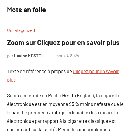
Aller
Mots en folie
au
contenu
Uncategorized
Zoom sur Cliquez pour en savoir plus
par
Louise KESTEL
mars 8, 2024
Aucun
commentaire
Texte de référence à propos de
Cliquez pour en savoir
plus
Selon une étude du Public Health England, la cigarette
électronique est en moyenne 95 % moins néfaste que le
tabac. Le premier avantage indéniable de la cigarette
électronique par rapport à la cigarette classique est
son impact sur la santé. Même les pneumologues