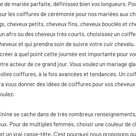
re de mariée parfaite, définissez bien vos longueurs. Po
s sur les coiffures de cérémonie pour nos mariées aux ch
gs, cheveux petits, cheveux fins, cheveux bouclés et c
un afro ou des cheveux très courts, choisissez un coiff
cheveux et qui prendra soin de suivre votre cuir chevelu
t créer à quel point cette journée est importante pour vo
être acteur de ce grand jour. Vous voulez un mariage gl
jolies coiffures, à la fois avancées et tendances. Un co
a vous donner des idées de coiffures pour vos cheveux 
oulez.
minine se cache dans de très nombreux renseignements,
ux. Pour de multiples femmes, choisir une couleur de 
est un vrai casse-tête. C’est pourquoi nous proposons q