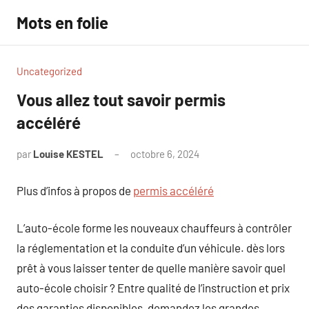
Aller
Mots en folie
au
contenu
Uncategorized
Vous allez tout savoir permis
accéléré
par
Louise KESTEL
octobre 6, 2024
Aucun
commentaire
Plus d’infos à propos de
permis accéléré
L’auto-école forme les nouveaux chauffeurs à contrôler
la réglementation et la conduite d’un véhicule. dès lors
prêt à vous laisser tenter de quelle manière savoir quel
auto-école choisir ? Entre qualité de l’instruction et prix
des garanties disponibles, demandez les grandes