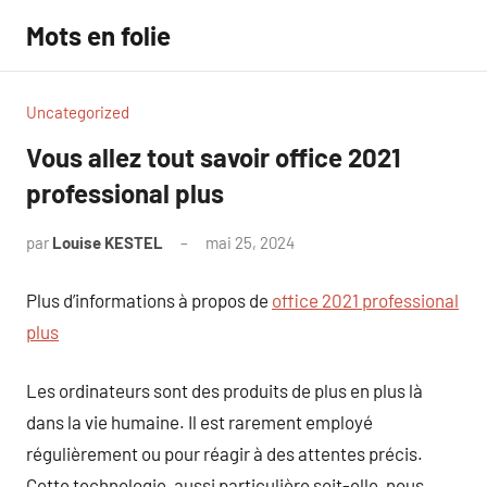
Aller
Mots en folie
au
contenu
Uncategorized
Vous allez tout savoir office 2021
professional plus
par
Louise KESTEL
mai 25, 2024
Aucun
commentaire
Plus d’informations à propos de
office 2021 professional
plus
Les ordinateurs sont des produits de plus en plus là
dans la vie humaine. Il est rarement employé
régulièrement ou pour réagir à des attentes précis.
Cette technologie, aussi particulière soit-elle, nous