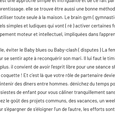
st une approche simple et intriguante et de ce fait pa
pprentissage. elle se trouve être aussi une bonne méthod
tiliser toute seule à la maison. Le brain gym ( gymnasti
ls simples et ludiques qui vont ( ré ) activer certaines 
ppement moteur et intellectuel, impliquées dans l’appre
le, éviter le Baby blues ou Baby-clash ( disputes ) La f
se sentir apte à reconquérir son mari. Il lui faut le ti
plus. il convient de avoir l’esprit libre pour une séance
oquette ! Et c’est là que votre rôle de partenaire devi
intenir des dîners entre hommes. dénichez du temps pou
s siestes de enfant pour vous câliner tranquillement sans
vez le goût des projets communs, des vacances, un wee
 s’épargner de s’éloigner l’un de l’autre, les efforts so