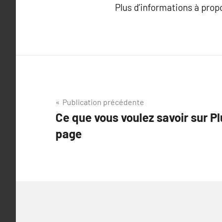
Plus d’informations à pro
Navigation
Publication précédente
Ce que vous voulez savoir sur Pl
de
page
l’article