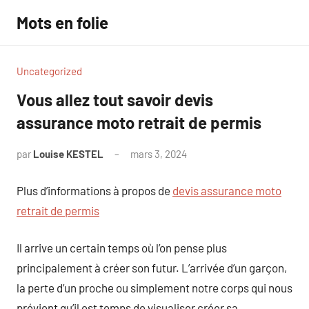
Aller
Mots en folie
au
contenu
Uncategorized
Vous allez tout savoir devis
assurance moto retrait de permis
par
Louise KESTEL
mars 3, 2024
Aucun
commentaire
Plus d’informations à propos de
devis assurance moto
retrait de permis
Il arrive un certain temps où l’on pense plus
principalement à créer son futur. L’arrivée d’un garçon,
la perte d’un proche ou simplement notre corps qui nous
prévient qu’il est temps de visualiser créer sa