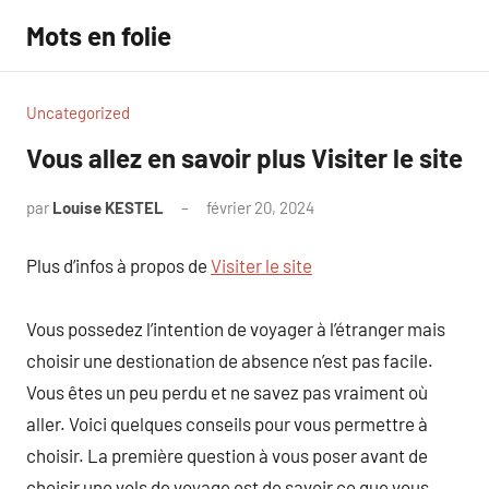
Aller
Mots en folie
au
contenu
Uncategorized
Vous allez en savoir plus Visiter le site
par
Louise KESTEL
février 20, 2024
Aucun
commentaire
Plus d’infos à propos de
Visiter le site
Vous possedez l’intention de voyager à l’étranger mais
choisir une destionation de absence n’est pas facile.
Vous êtes un peu perdu et ne savez pas vraiment où
aller. Voici quelques conseils pour vous permettre à
choisir. La première question à vous poser avant de
choisir une vols de voyage est de savoir ce que vous