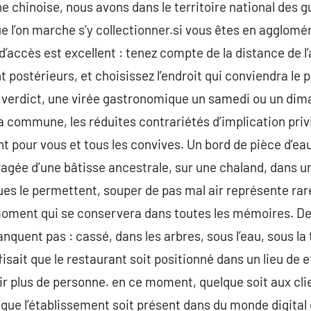
ne chinoise, nous avons dans le territoire national des
 l’on marche s’y collectionner.si vous êtes en agglomér
’accès est excellent : tenez compte de la distance de l’
 postérieurs, et choisissez l’endroit qui conviendra le 
 verdict, une virée gastronomique un samedi ou un dim
a commune, les réduites contrariétés d’implication priv
pour vous et tous les convives. Un bord de pièce d’eau o
agée d’une bâtisse ancestrale, sur une chaland, dans un j
s le permettent, souper de pas mal air représente ra
moment qui se conservera dans toutes les mémoires. D
quent pas : cassé, dans les arbres, sous l’eau, sous la 
fisait que le restaurant soit positionné dans un lieu de 
ir plus de personne. en ce moment, quelque soit aux clie
 que l’établissement soit présent dans du monde digital o