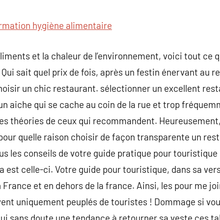
commentaire
rmation hygiène alimentaire
aliments et la chaleur de l’environnement, voici tout ce
 Qui sait quel prix de fois, après un festin énervant au r
sir un chic restaurant. sélectionner un excellent rest
 un aiche qui se cache au coin de la rue et trop fréquemm
les théories de ceux qui recommandent. Heureusement, i
r quelle raison choisir de façon transparente un resta
us les conseils de votre guide pratique pour touristique
a est celle-ci. Votre guide pour touristique, dans sa ver
 France et en dehors de la france. Ainsi, les pour me jo
ent uniquement peuplés de touristes ! Dommage si vous
qui sans doute une tendance à retourner sa veste ces t