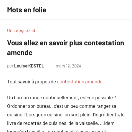
Aller
Mots en folie
au
contenu
Uncategorized
Vous allez en savoir plus contestation
amende
par
Louise KESTEL
mars 12, 2024
Aucun
commentaire
Tout savoir à propos de
contestation amende
Un bureau rangé continuellement, est-ce possible ?
Ordonner son bureau, c’est un peu comme ranger sa
cuisine ! Lorsqu’on cuisine, on sort plein d’ingrédients, le
livre de recettes de cuisines, de la vaisselle, …Idem
lorsqu’on travaille : on peut avoir à vous en sortir